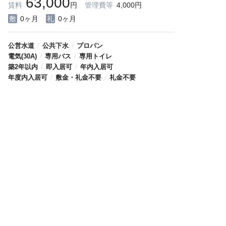
63,000
賃料
円
管理費等
4,000円
0ヶ月
0ヶ月
/
/
公営水道
公共下水
プロパン
/
/
電気(30A)
専用バス
専用トイレ
/
/
築2年以内
即入居可
年内入居可
/
/
年度内入居可
敷金・礼金不要
礼金不要