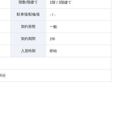
階数/階建て
1階 / 3階建て
駐車場/駐輪場
- / -
契約形態
一般
契約期間
2年
入居時期
即時
5分