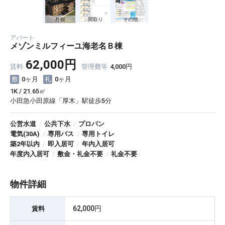
外観
間取り
その他
アパート
メゾンミルフィーユ海老名Ｂ棟
62,000円
賃料
管理費等
4,000円
0ヶ月
0ヶ月
1K / 21.65㎡
小田急小田原線「厚木」駅徒歩5分
公営水道
/
公共下水
/
プロパン
電気(30A)
/
専用バス
/
専用トイレ
築2年以内
/
即入居可
/
年内入居可
年度内入居可
/
敷金・礼金不要
/
礼金不要
物件詳細
62,000円
賃料