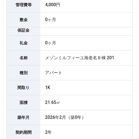
4,000円
管理費等
0ヶ月
敷金
保証金
0ヶ月
礼金
メゾンミルフィーユ海老名Ｂ棟 201
名称
アパート
種別
1K
間取り
21.65㎡
面積
2026年2月（築0年）
築年月
2年
契約期間