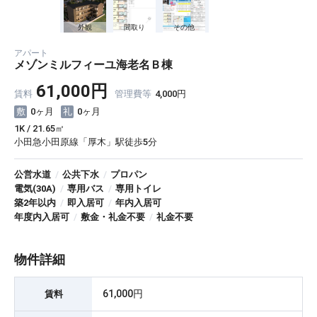
外観
間取り
その他
アパート
メゾンミルフィーユ海老名Ｂ棟
61,000円
賃料
管理費等
4,000円
0ヶ月
0ヶ月
1K / 21.65㎡
小田急小田原線「厚木」駅徒歩5分
公営水道
/
公共下水
/
プロパン
電気(30A)
/
専用バス
/
専用トイレ
築2年以内
/
即入居可
/
年内入居可
年度内入居可
/
敷金・礼金不要
/
礼金不要
物件詳細
61,000円
賃料