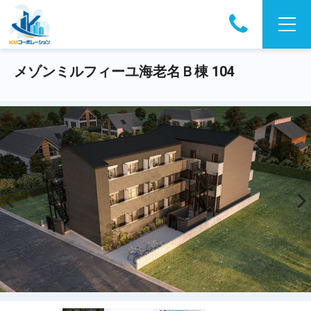
メゾンミルフィーユ海老名Ｂ棟 104