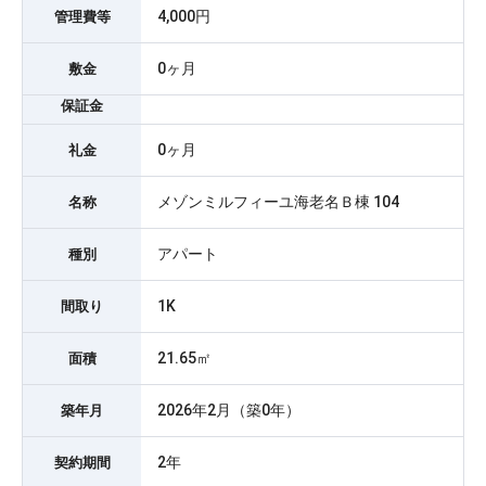
4,000円
管理費等
0ヶ月
敷金
保証金
0ヶ月
礼金
メゾンミルフィーユ海老名Ｂ棟 104
名称
アパート
種別
1K
間取り
21.65㎡
面積
2026年2月（築0年）
築年月
2年
契約期間