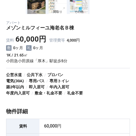
外観
間取り
その他
アパート
メゾンミルフィーユ海老名Ｂ棟
60,000円
賃料
管理費等
4,000円
0ヶ月
0ヶ月
1K / 21.65㎡
小田急小田原線「厚木」駅徒歩5分
公営水道
/
公共下水
/
プロパン
電気(30A)
/
専用バス
/
専用トイレ
築2年以内
/
即入居可
/
年内入居可
年度内入居可
/
敷金・礼金不要
/
礼金不要
物件詳細
60,000円
賃料