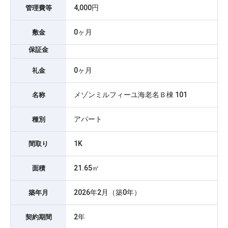
4,000円
管理費等
0ヶ月
敷金
保証金
0ヶ月
礼金
メゾンミルフィーユ海老名Ｂ棟 101
名称
アパート
種別
1K
間取り
21.65㎡
面積
2026年2月（築0年）
築年月
2年
契約期間