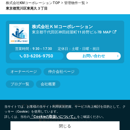
株式会社KMコーポレーションTOP
管理物件一覧
東京都荒川区東尾久３丁目
株式会社ＫＭコーポレーション
東京都千代田区神田紺屋町11 鈴野ビル7B
MAP
営業時間：9:30～17:30
定休日：土曜・日曜・祝日
03-6206-9750
お問い合わせ
オーナーページ
仲介会社ページ
ブログ一覧
会社概要
アクセスマップ
利用規約
プライバシーポリシー
当サイトでは、お客様の当サイト利用状況把握、サービス向上検討を目的として、ク
ッキー（Cookie）を使用しています。
「Cookieの取扱いについて」
詳しくは、当社の
をご確認ください。
© 株式会社ＫＭコーポレーション
閉じる