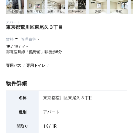
外観
居間・リビング
居間・リビング
キッチン
洋室
洋室
アパート
東京都荒川区東尾久３丁目
-
賃料
管理費等
-
1K / 1R / ㎡～
都電荒川線「熊野前」駅徒歩5分
専用バス
/
専用トイレ
/
物件詳細
東京都荒川区東尾久３丁目
名称
アパート
種別
1K / 1R
間取り