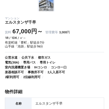
外観
マンション
エルスタンザ千早
67,000円～
賃料
管理費等
3,000円
1R / 1DK / ㎡～
有楽町線「要町」駅徒歩7分
山手線「池袋」駅徒歩16分
公営水道
/
公共下水
/
都市ガス
電気(30A)
/
専用バス
/
専用トイレ
室内洗濯機置き場
/
IHコンロ
/
コンロ一口
楽器相談不可
/
事務所不可
/
2人入居不可
2駅利用可
/
2沿線利用可
/
物件詳細
エルスタンザ千早
名称