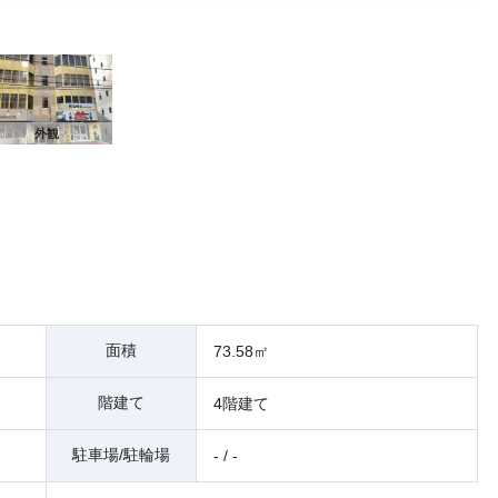
外観
面積
73.58㎡
階建て
4階建て
駐車場/駐輪場
- / -