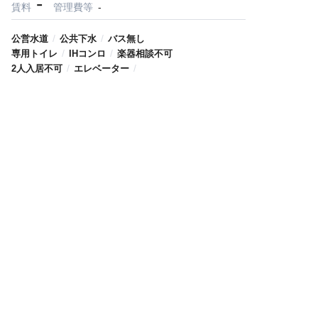
-
賃料
管理費等
-
/
/
公営水道
公共下水
バス無し
/
/
専用トイレ
IHコンロ
楽器相談不可
/
/
2人入居不可
エレベーター