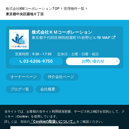
株式会社KMコーポレーションTOP
管理物件一覧
東京都中央区築地６丁目
株式会社ＫＭコーポレーション
東京都千代田区神田紺屋町11 鈴野ビル7B
MAP
営業時間：9:30～17:30
定休日：土曜・日曜・祝日
03-6206-9750
お問い合わせ
オーナーページ
仲介会社ページ
ブログ一覧
会社概要
アクセスマップ
利用規約
プライバシーポリシー
当サイトでは、お客様の当サイト利用状況把握、サービス向上検討を目的として、ク
ッキー（Cookie）を使用しています。
「Cookieの取扱いについて」
詳しくは、当社の
をご確認ください。
© 株式会社ＫＭコーポレーション