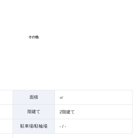
そ
その他
面積
㎡
階建て
2階建て
駐車場/駐輪場
- / -